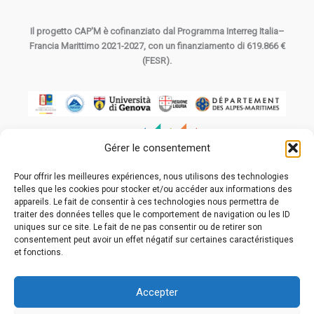
Il progetto CAP'M è cofinanziato dal Programma Interreg Italia–
Francia Marittimo 2021-2027, con un finanziamento di 619.866 €
(FESR).
Gérer le consentement
Pour offrir les meilleures expériences, nous utilisons des technologies
La cooperazione al cuore del Mediterraneo
telles que les cookies pour stocker et/ou accéder aux informations des
La coopération au cœur de la Méditerranée
appareils. Le fait de consentir à ces technologies nous permettra de
traiter des données telles que le comportement de navigation ou les ID
uniques sur ce site. Le fait de ne pas consentir ou de retirer son
consentement peut avoir un effet négatif sur certaines caractéristiques
et fonctions.
Copyright © 31/08/2025 CAP'M
Accepter
Contatti