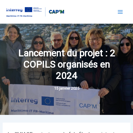
Aller
au
Mai
contenu
Men
Lancement du projet : 2
COPILS organisés en
2024
15 janvier 2025